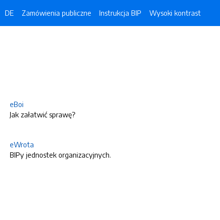
DE
Zamówienia publiczne
Instrukcja BIP
Wysoki kontrast
eBoi
Jak załatwić sprawę?
eWrota
BIPy jednostek organizacyjnych.