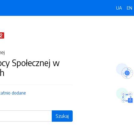
UA
EN
nej
y Społecznej w
ch
tatnio dodane
Szukaj