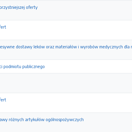
rzystniejszej oferty
fert
cesywne dostawy leków oraz materiałów i wyrobów medycznych dla
ci podmiotu publicznego
fert
tawy różnych artykułów ogólnospożywczych