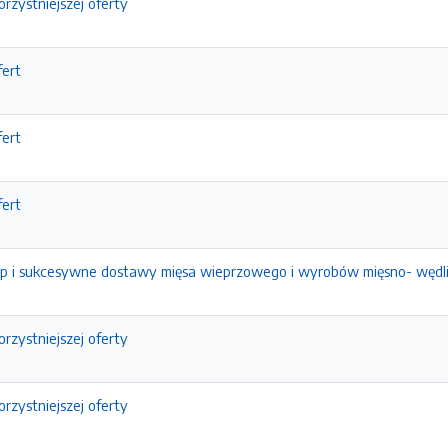
rzystniejszej oferty
fert
fert
fert
p i sukcesywne dostawy mięsa wieprzowego i wyrobów mięsno- wędli
rzystniejszej oferty
rzystniejszej oferty