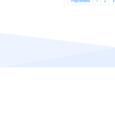
Poprzednia
strona
1
strona
2
stron
3