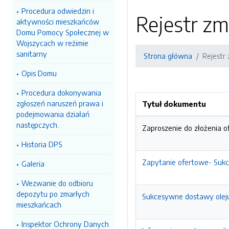
Procedura odwiedzin i
Rejestr zm
aktywności mieszkańców
Domu Pomocy Społecznej w
Wojszycach w reżimie
sanitarny
Strona główna
Rejestr
Opis Domu
Procedura dokonywania
zgłoszeń naruszeń prawa i
Tytuł dokumentu
podejmowania działań
następczych.
Zaproszenie do złożenia o
Historia DPS
Zapytanie ofertowe- Sukc
Galeria
Wezwanie do odbioru
depozytu po zmarłych
Sukcesywne dostawy olej
mieszkańcach
Inspektor Ochrony Danych