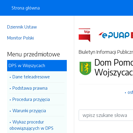
Strona główna
Dziennik Ustaw
Monitor Polski
Biuletyn Informacji Publicz
Menu przedmiotowe
Dom Pomoc
DPS w Wojszycach
Wojszyca
Dane teleadresowe
Podstawa prawna
os
Procedura przyjęcia
Warunki przyjęcia
Wyszukiwarka
Wykaz procedur
obowiązujących w DPS