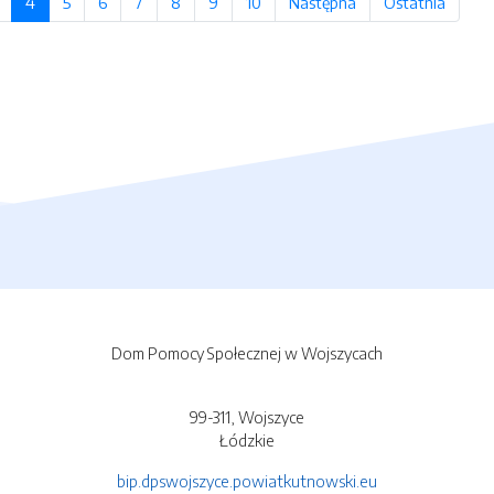
a
strona
4
(bieżąca strona)
5
strona
6
strona
7
strona
8
strona
9
strona
10
strona
Następna
strona
Ostatnia
strona
Dom Pomocy Społecznej w Wojszycach
99-311, Wojszyce
Łódzkie
bip.dpswojszyce.powiatkutnowski.eu