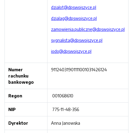
dzialot@dpswojszyce.pl
dzialag@dpswojszyce.pl
zamowienia.publiczne@dpswojszyce.pl
sygnalista@dpswojszyce.pl
iodo@dpswojszyce.pl
Numer
91124031901111001031426124
rachunku
bankowego
Regon
001068610
NIP
775-11-48-356
Dyrektor
Anna Janowska