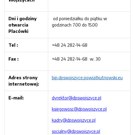
Dni i godziny
od poniedziałku do piątku w
otwarcia
godzinach 7.00 do 15.00
Placówki
Tel :
+48 24 282-14-68
Fax :
+48 24 282-14-68 w. 30
Adres strony
bip.dpswojszyce.powiatkutnowski.eu
internetowej:
E-mail:
dyrektor@dpswojszyce.pl
ksiegowosc@dpswojszyce.pl
kadry@dpswojszyce.pl
socjalny@dpswojszyce.pl