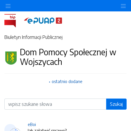
O
Biuletyn Informacji Publicznej
Dom Pomocy Społecznej w
Wojszycach
ostatnio dodane
Wyszukiwarka
Szukaj
eBoi
Jak załatwić sprawę?