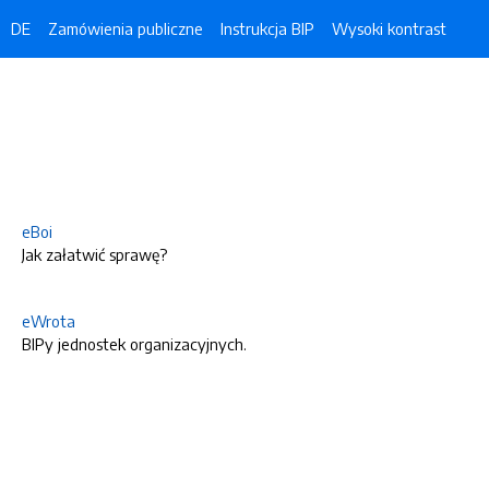
DE
Zamówienia publiczne
Instrukcja BIP
Wysoki kontrast
eBoi
Jak załatwić sprawę?
eWrota
BIPy jednostek organizacyjnych.