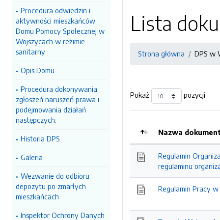
Procedura odwiedzin i
Lista do
aktywności mieszkańców
Domu Pomocy Społecznej w
Wojszycach w reżimie
sanitarny
Strona główna
DPS w 
Opis Domu
Procedura dokonywania
Pokaż
pozycji
zgłoszeń naruszeń prawa i
podejmowania działań
następczych.
Nazwa dokumentu
Historia DPS
Regulamin Organiz
Galeria
regulaminu organiz
Wezwanie do odbioru
depozytu po zmarłych
Regulamin Pracy w
mieszkańcach
Inspektor Ochrony Danych