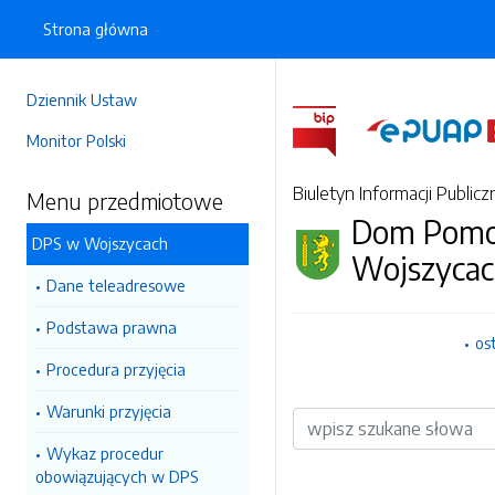
Strona główna
Dziennik Ustaw
Monitor Polski
Biuletyn Informacji Publicz
Menu przedmiotowe
Dom Pomoc
DPS w Wojszycach
Wojszyca
Dane teleadresowe
Podstawa prawna
os
Procedura przyjęcia
Warunki przyjęcia
Wyszukiwarka
Wykaz procedur
obowiązujących w DPS