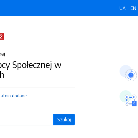
UA
EN
nej
y Społecznej w
ch
tatnio dodane
Szukaj