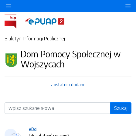
O
Biuletyn Informacji Publicznej
Dom Pomocy Społecznej w
Wojszycach
ostatnio dodane
Wyszukiwarka
Szukaj
eBoi
Jak załatwić sprawę?