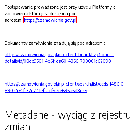
Postępowanie prowadzone jest przy użyciu Platformy e-
zamówienia która jest dostępna pod
adresem
https://ezamowienia.gov.pl
Dokumenty zamówienia znajdują się pod adresem :
https://ezamowienia.gov.pl/mo-client-board/bzp/notice-
details/id/08dc9501-4e6f-da60-4366-700001d62098
https://ezamowienia.gov.pl/mp-client/search/list/ocds-148610-
8902474f-32d7-11ef-acf6-4e696a6d8c25
Metadane - wyciąg z rejestru
zmian