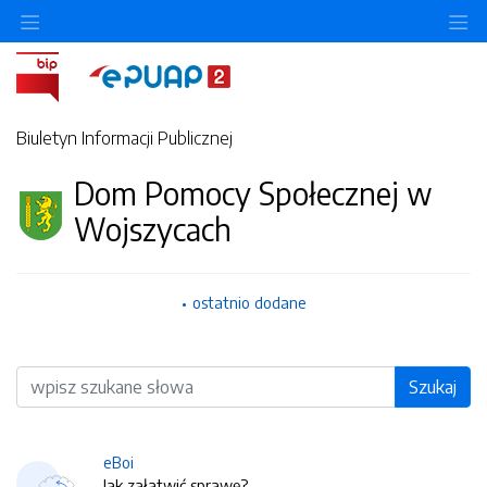
O
Biuletyn Informacji Publicznej
Dom Pomocy Społecznej w
Wojszycach
ostatnio dodane
Wyszukiwarka
Szukaj
eBoi
Jak załatwić sprawę?