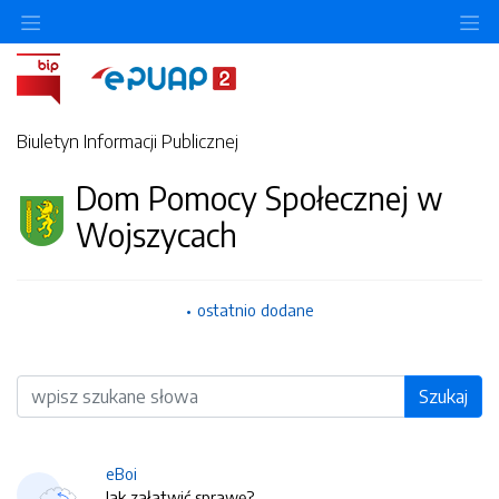
O
Biuletyn Informacji Publicznej
Dom Pomocy Społecznej w
Wojszycach
ostatnio dodane
Wyszukiwarka
Szukaj
eBoi
Jak załatwić sprawę?