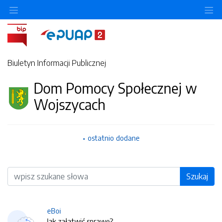
O
Biuletyn Informacji Publicznej
Dom Pomocy Społecznej w
Wojszycach
ostatnio dodane
Wyszukiwarka
Szukaj
eBoi
Jak załatwić sprawę?