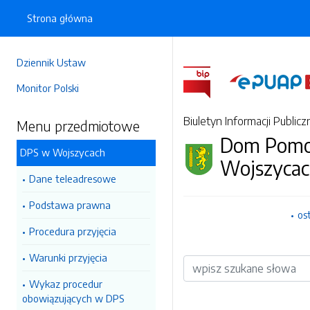
Strona główna
Dziennik Ustaw
Monitor Polski
Biuletyn Informacji Publicz
Menu przedmiotowe
Dom Pomoc
DPS w Wojszycach
Wojszyca
Dane teleadresowe
Podstawa prawna
os
Procedura przyjęcia
Warunki przyjęcia
Wyszukiwarka
Wykaz procedur
obowiązujących w DPS