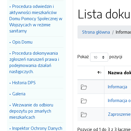
Procedura odwiedzin i
Lista do
aktywności mieszkańców
Domu Pomocy Społecznej w
Wojszycach w reżimie
sanitarny
Strona główna
Informa
Opis Domu
Procedura dokonywania
Pokaż
pozycji
zgłoszeń naruszeń prawa i
podejmowania działań
następczych.
Nazwa dok
Historia DPS
Informacja
Galeria
Informacja o
Wezwanie do odbioru
depozytu po zmarłych
Zaproszenie
mieszkańcach
Inspektor Ochrony Danych
Pozycje od 1 do 3 z 3 łącznie