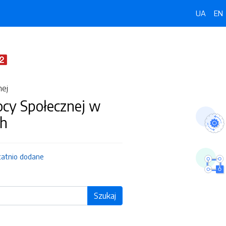
UA
EN
nej
y Społecznej w
ch
tatnio dodane
Szukaj