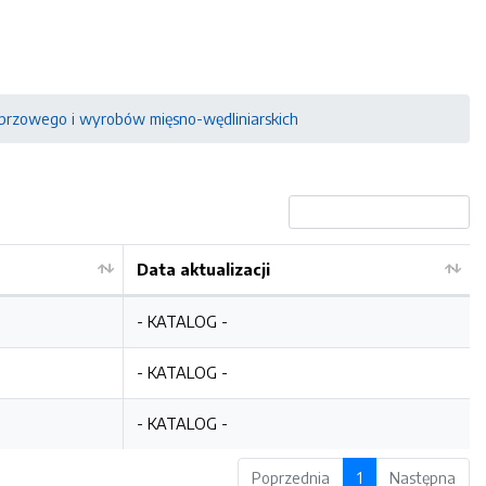
przowego i wyrobów mięsno-wędliniarskich
Data aktualizacji
- KATALOG -
- KATALOG -
- KATALOG -
Poprzednia
1
Następna