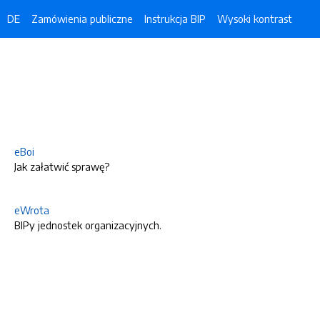
DE
Zamówienia publiczne
Instrukcja BIP
Wysoki kontrast
eBoi
Jak załatwić sprawę?
eWrota
BIPy jednostek organizacyjnych.