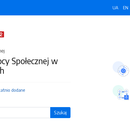
UA
EN
nej
y Społecznej w
ch
tatnio dodane
Szukaj