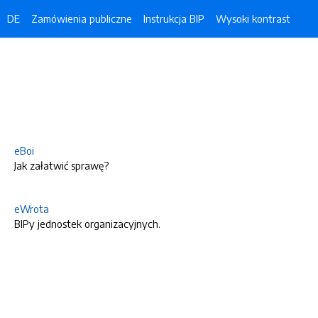
DE
Zamówienia publiczne
Instrukcja BIP
Wysoki kontrast
eBoi
Jak załatwić sprawę?
eWrota
BIPy jednostek organizacyjnych.