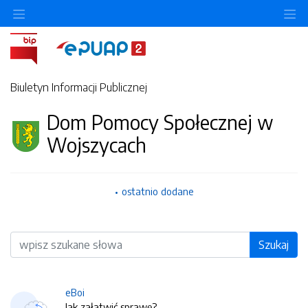
O
Biuletyn Informacji Publicznej
Dom Pomocy Społecznej w
Wojszycach
ostatnio dodane
Wyszukiwarka
Szukaj
eBoi
Jak załatwić sprawę?