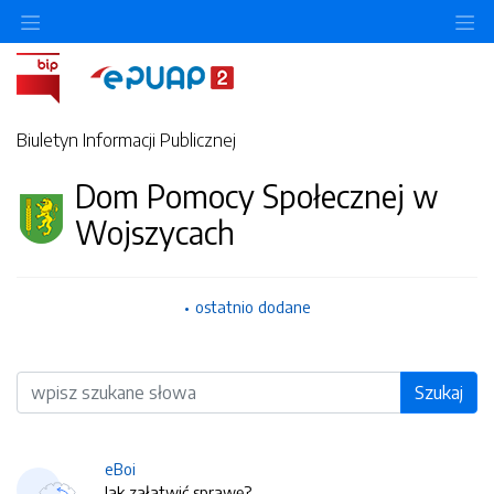
O
Biuletyn Informacji Publicznej
Dom Pomocy Społecznej w
Wojszycach
ostatnio dodane
Wyszukiwarka
Szukaj
eBoi
Jak załatwić sprawę?