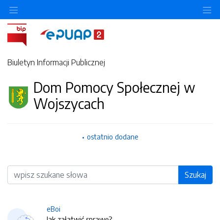
O
Biuletyn Informacji Publicznej
Dom Pomocy Społecznej w
Wojszycach
ostatnio dodane
Wyszukiwarka
Szukaj
eBoi
Jak załatwić sprawę?