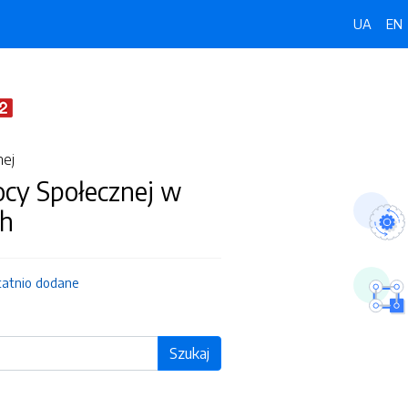
UA
EN
nej
y Społecznej w
ch
tatnio dodane
Szukaj