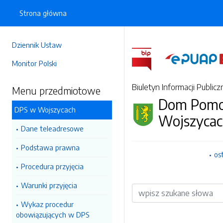
Strona główna
Dziennik Ustaw
Monitor Polski
Biuletyn Informacji Publicz
Menu przedmiotowe
Dom Pomoc
DPS w Wojszycach
Wojszyca
Dane teleadresowe
Podstawa prawna
os
Procedura przyjęcia
Warunki przyjęcia
Wyszukiwarka
Wykaz procedur
obowiązujących w DPS