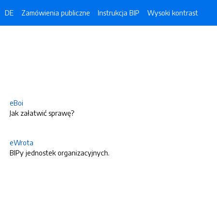
DE
Zamówienia publiczne
Instrukcja BIP
Wysoki kontrast
eBoi
Jak załatwić sprawę?
eWrota
BIPy jednostek organizacyjnych.