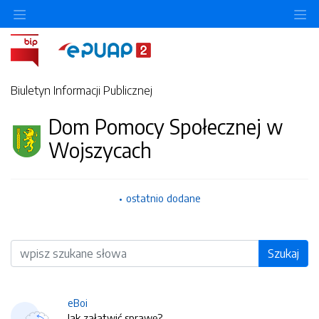
O
Biuletyn Informacji Publicznej
Dom Pomocy Społecznej w
Wojszycach
ostatnio dodane
Wyszukiwarka
Szukaj
eBoi
Jak załatwić sprawę?