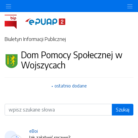
O
Biuletyn Informacji Publicznej
Dom Pomocy Społecznej w
Wojszycach
ostatnio dodane
Wyszukiwarka
Szukaj
eBoi
Jak załatwić sprawę?