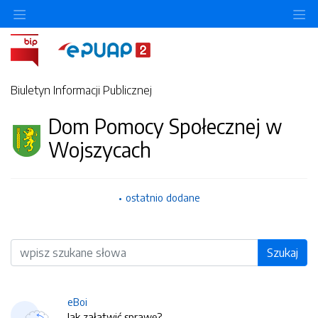
O
Biuletyn Informacji Publicznej
Dom Pomocy Społecznej w
Wojszycach
ostatnio dodane
Wyszukiwarka
Szukaj
eBoi
Jak załatwić sprawę?