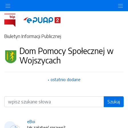
O
Biuletyn Informacji Publicznej
Dom Pomocy Społecznej w
Wojszycach
ostatnio dodane
Wyszukiwarka
Szukaj
eBoi
Jak załatwić sprawę?