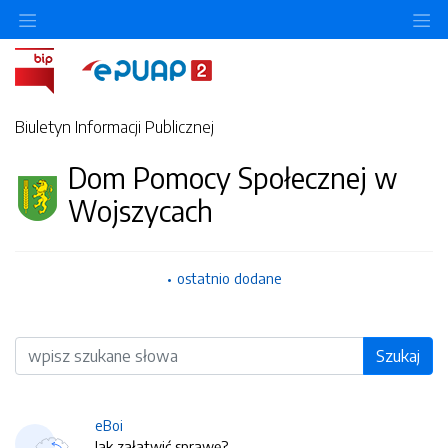
O
Biuletyn Informacji Publicznej
Dom Pomocy Społecznej w
Wojszycach
ostatnio dodane
Wyszukiwarka
Szukaj
eBoi
Jak załatwić sprawę?