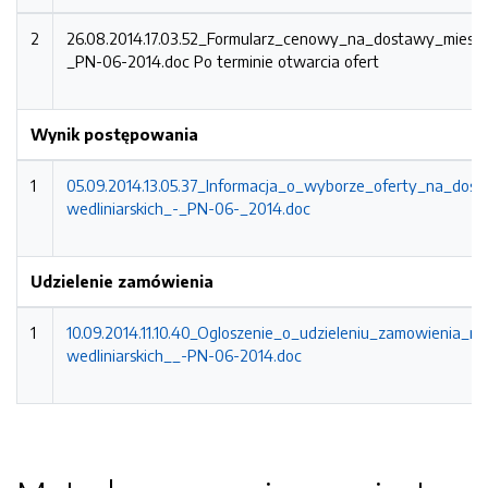
2
26.08.2014.17.03.52_Formularz_cenowy_na_dostawy_miesa_
_PN-06-2014.doc
Po terminie otwarcia ofert
Wynik postępowania
1
05.09.2014.13.05.37_Informacja_o_wyborze_oferty_na_do
wedliniarskich_-_PN-06-_2014.doc
Udzielenie zamówienia
1
10.09.2014.11.10.40_Ogloszenie_o_udzieleniu_zamowienia
wedliniarskich__-PN-06-2014.doc