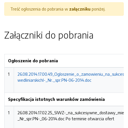
Treść ogłoszenia do pobrania w
załączniku
poniżej.
Załączniki do pobrania
Ogłoszenie do pobrania
1
26.08.2014.17.00.49_Ogloszenie_o_zamowieniu_na_sukce
wedliniarskichl-_Nr._spr.PN-06-2014.doc
Specyfikacja istotnych warunków zamówienia
1
26.08.2014.17.02.25_SIWZ-_na_sukcesywne_dostawy_miesa
_Nr_spr.PN-_06-2014.doc
Po terminie otwarcia ofert