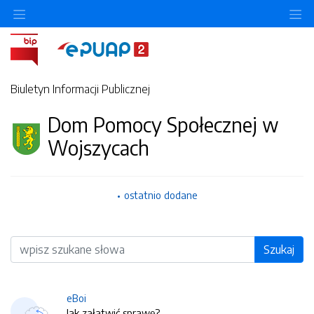
O
Biuletyn Informacji Publicznej
Dom Pomocy Społecznej w
Wojszycach
ostatnio dodane
Wyszukiwarka
Szukaj
eBoi
Jak załatwić sprawę?