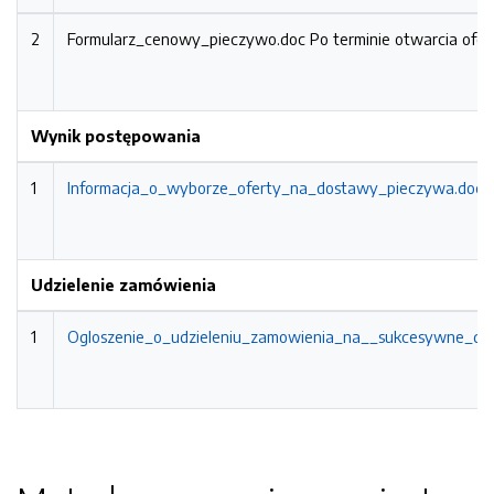
2
Formularz_cenowy_pieczywo.doc
Po terminie otwarcia ofer
Wynik postępowania
1
Informacja_o_wyborze_oferty_na_dostawy_pieczywa.doc
Udzielenie zamówienia
1
Ogloszenie_o_udzieleniu_zamowienia_na__sukcesywne_dos