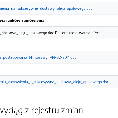
ieniu_na_sukcesywne_dostawy_oleju_opalowego.doc
h warunków zamówienia
_dostawa_oleju_opalowego.doc
Po terminie otwarcia ofert
u_postepowania_Nr_sprawy_PN-02-2011.doc
leniu_zamowienia_-_sukcesywna_dostawa_oleju_opalowego.doc
yciąg z rejestru zmian