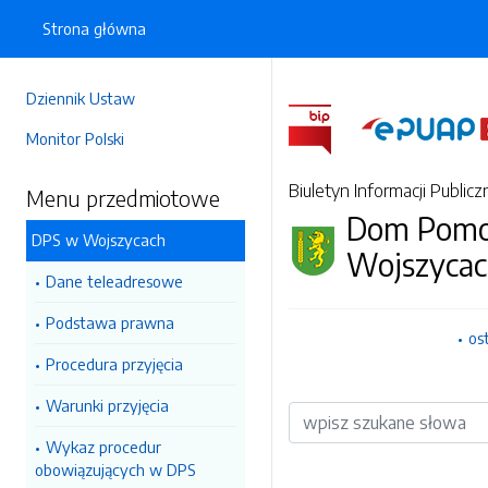
Strona główna
Dziennik Ustaw
Monitor Polski
Biuletyn Informacji Publicz
Menu przedmiotowe
Dom Pomoc
DPS w Wojszycach
Wojszyca
Dane teleadresowe
Podstawa prawna
os
Procedura przyjęcia
Warunki przyjęcia
Wyszukiwarka
Wykaz procedur
obowiązujących w DPS