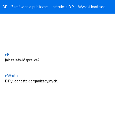
DE
Zamówienia publiczne
Instrukcja BIP
Wysoki kontrast
eBoi
Jak załatwić sprawę?
eWrota
BIPy jednostek organizacyjnych.