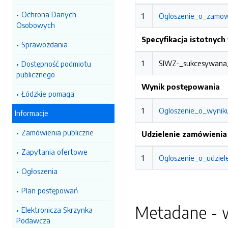
Ochrona Danych
1
Ogloszenie_o_zamow
Osobowych
Specyfikacja istotnyc
Sprawozdania
1
SIWZ-_sukcesywana
Dostępność podmiotu
publicznego
Wynik postępowania
Łódzkie pomaga
1
Ogloszenie_o_wynik
Informacje
Zamówienia publiczne
Udzielenie zamówienia
Zapytania ofertowe
1
Ogloszenie_o_udzie
Ogłoszenia
Plan postępowań
Metadane - w
Elektronicza Skrzynka
Podawcza