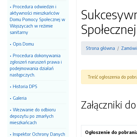
Procedura odwiedzin i
Sukcesywn
aktywności mieszkańców
Domu Pomocy Społecznej w
Społeczne
Wojszycach w reżimie
sanitarny
Opis Domu
Strona główna
Zamówie
Procedura dokonywania
zgłoszeń naruszeń prawa i
podejmowania działań
następczych.
Treść ogłoszenia do pob
Historia DPS
Galeria
Załączniki d
Wezwanie do odbioru
depozytu po zmarłych
mieszkańcach
Ogłoszenie do pobrani
Inspektor Ochrony Danych