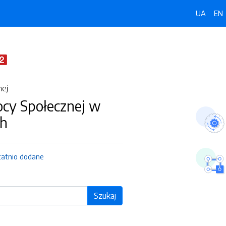
UA
EN
nej
y Społecznej w
ch
tatnio dodane
Szukaj