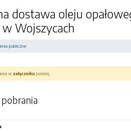
a dostawa oleju opałow
j w Wojszycach
nia publiczne
rania w
załączniku
poniżej.
o pobrania
a