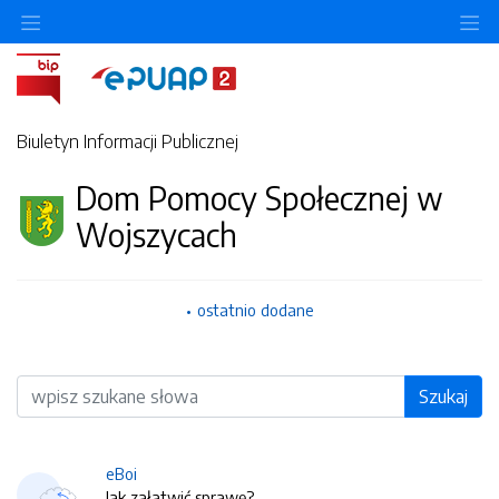
O
Biuletyn Informacji Publicznej
Dom Pomocy Społecznej w
Wojszycach
ostatnio dodane
Wyszukiwarka
Szukaj
eBoi
Jak załatwić sprawę?