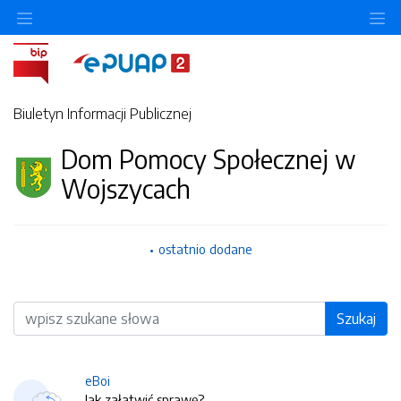
O
Biuletyn Informacji Publicznej
Dom Pomocy Społecznej w
Wojszycach
ostatnio dodane
Wyszukiwarka
Szukaj
eBoi
Jak załatwić sprawę?