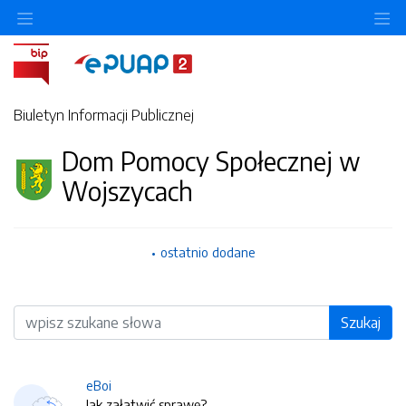
O
Biuletyn Informacji Publicznej
Dom Pomocy Społecznej w
Wojszycach
ostatnio dodane
Wyszukiwarka
Szukaj
eBoi
Jak załatwić sprawę?