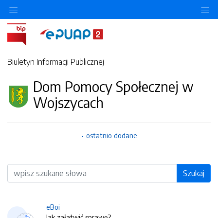
O
Biuletyn Informacji Publicznej
Dom Pomocy Społecznej w
Wojszycach
ostatnio dodane
Wyszukiwarka
Szukaj
eBoi
Jak załatwić sprawę?